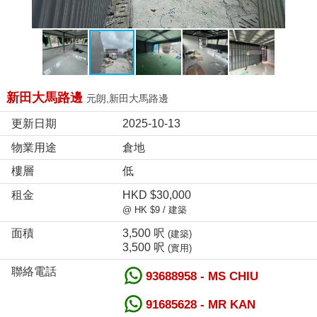
新田大馬路邊
元朗,新田大馬路邊
更新日期
2025-10-13
物業用途
倉地
樓層
低
租金
HKD $30,000
@ HK $9 / 建築
面積
3,500 呎
(建築)
3,500 呎
(實用)
聯絡電話
93688958 - MS CHIU
91685628 - MR KAN