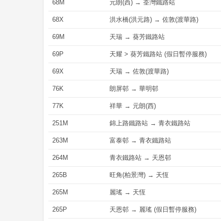
68M
元朗(西) → 荃灣鐵路站
68X
洪水橋(洪元路) → 佐敦(渡華路)
69M
天瑞 → 葵芳鐵路站
69P
天耀 > 葵芳鐵路站 (假日暫停服務)
69X
天瑞 → 佐敦(渡華路)
76K
朗屏邨 → 華明邨
77K
祥華 → 元朗(西)
251M
錦上路鐵路站 → 青衣鐵路站
263M
富泰邨 → 青衣鐵路站
264M
青衣鐵路站 → 天恩邨
265B
旺角(柏景灣) → 天恆
265M
麗瑤 → 天恆
265P
天恩邨 → 麗瑤 (假日暫停服務)