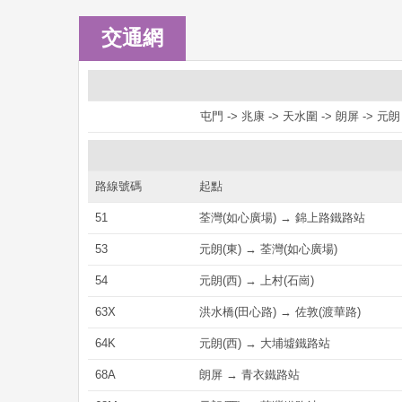
交通網
屯門 -> 兆康 -> 天水圍 -> 朗屏 -> 元朗
路線號碼
起點
51
荃灣(如心廣場) → 錦上路鐵路站
53
元朗(東) → 荃灣(如心廣場)
54
元朗(西) → 上村(石崗)
63X
洪水橋(田心路) → 佐敦(渡華路)
64K
元朗(西) → 大埔墟鐵路站
68A
朗屏 → 青衣鐵路站