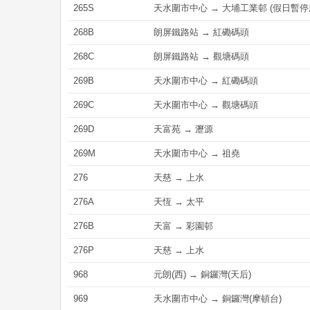
265S
天水圍市中心 → 大埔工業邨 (假日暫停
268B
朗屏鐵路站 → 紅磡碼頭
268C
朗屏鐵路站 → 觀塘碼頭
269B
天水圍市中心 → 紅磡碼頭
269C
天水圍市中心 → 觀塘碼頭
269D
天富苑 → 瀝源
269M
天水圍市中心 → 祖堯
276
天慈 → 上水
276A
天恆 → 太平
276B
天富 → 彩園邨
276P
天慈 → 上水
968
元朗(西) → 銅鑼灣(天后)
969
天水圍市中心 → 銅鑼灣(摩頓台)