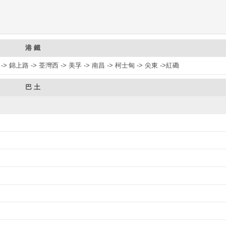
港 鐵
 -> 錦上路 -> 荃灣西 -> 美孚 -> 南昌 -> 柯士甸 -> 尖東 ->紅磡
巴 土