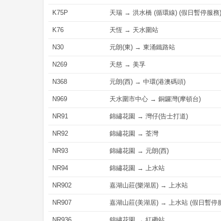
K75P
天瑞 → 洪水橋 (循環線) (假日暫停服務
K76
天恆 → 天水圍站
N30
元朗(東) → 東涌鐵路站
N269
天慈 → 美孚
N368
元朗(西) → 中環(港澳碼頭)
N969
天水圍市中心 → 銅鑼灣(摩頓台)
NR91
錦繡花園 → 灣仔(告士打道)
NR92
錦繡花園 → 荃灣
NR93
錦繡花園 → 元朗(西)
NR94
錦繡花園 → 上水站
NR902
嘉湖山莊(樂湖居) → 上水站
NR907
嘉湖山莊(美湖居) → 上水站 (假日暫停
NR936
錦繡花園 → 紅磡站