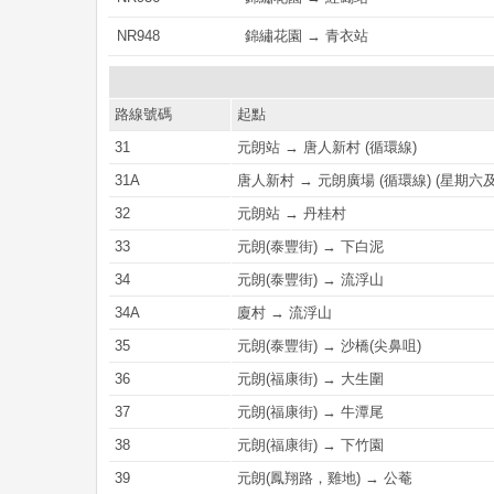
NR948
錦繡花園 → 青衣站
路線號碼
起點
31
元朗站 → 唐人新村 (循環線)
31A
唐人新村 → 元朗廣場 (循環線) (星期
32
元朗站 → 丹桂村
33
元朗(泰豐街) → 下白泥
34
元朗(泰豐街) → 流浮山
34A
廈村 → 流浮山
35
元朗(泰豐街) → 沙橋(尖鼻咀)
36
元朗(福康街) → 大生圍
37
元朗(福康街) → 牛潭尾
38
元朗(福康街) → 下竹園
39
元朗(鳳翔路，雞地) → 公菴